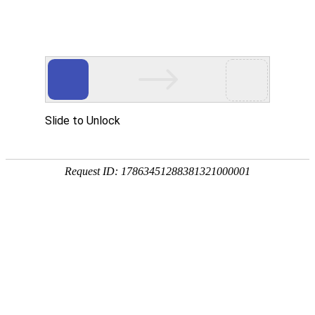
智慧教育
首页
智慧教育
智慧园区
智能制造
行
运用5G、物联网、云计算、数字孪生、AI+大数
据、融合通信等
新一代信息技术实现校园业务全景“可控、可看、可
管”，赋能智慧校园运营。
方案概述
以数据融合、数据处理能力为基础，以数字孪生能
力为抓手，
形成基于全量全要素的各类数据应用系统。