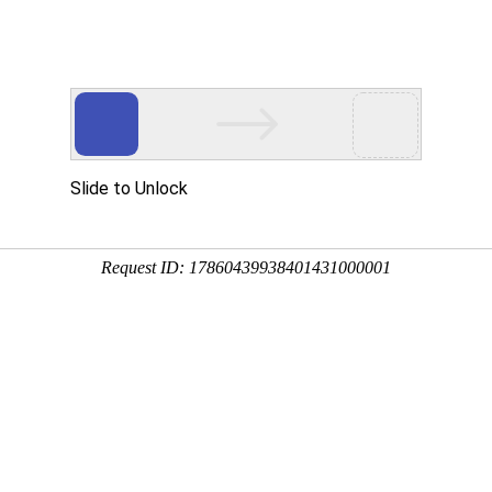
慧园区
智能制造
行业案例
新闻动态
企业介绍
新闻动态
5G、物联网、云计算、数字孪生、AI+大数据、融合