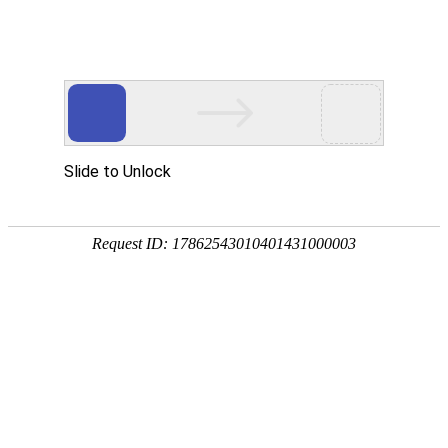
首页
智慧教育
智慧园区
智能制造
行
数智化转型升级服务商
专注信息化建设二十年
专业打造数智化转型升级产品和服务
是传统组织数智化转型升级成功靠谱的选择
观看视频
稳
定
技术
可
领先
靠
基于
让
webGL
企
的B/S
业
平台
无
后